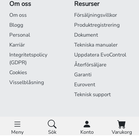
Om oss
Resurser
Om oss
Försäljningsvillkor
Blogg
Produktregistrering
Personal
Dokument
Karriär
Tekniska manualer
Integritetspolicy
Uppdatera EvoControl
(GDPR)
Återförsäljare
Cookies
Garanti
Visselblåsning
Eurovent
Teknisk support
EvoCloud är online.
Driftstatus »
Meny
Sök
Konto
Varukorg
Hem