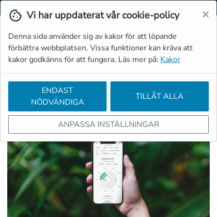
Svenska
Moms
Valuta
×
Vi har uppdaterat vår cookie-policy
Denna sida använder sig av kakor för att löpande
förbättra webbplatsen. Vissa funktioner kan kräva att
kakor godkänns för att fungera. Läs mer på:
Kakor
ENDAST
TILLÅT ALLA
NÖDVÄNDIGA
ANPASSA INSTÄLLNINGAR