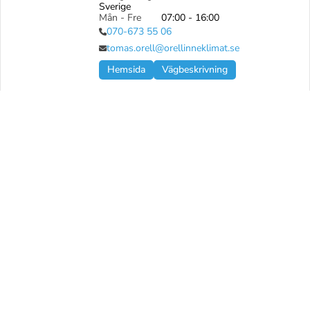
Sverige
Mån - Fre
07:00 - 16:00
070-673 55 06
tomas.orell@orellinneklimat.se
Hemsida
Vägbeskrivning
Orell Inneklimat AB - Umeå
Tjänster
Ventilation service
Ventilation installation
Ett bra inneklimat är viktigt för både 
människor, fastigheter och miljö. Vi 
installerar och underhåller alla typer av 
ventilationssystem och ser till att 
miljöpåverkan, funktion och driftsekonomi är 
den bästa.
Spårvägen 22 901 31 Umeå

Sverige
Mån - Fre
07:00 - 16:00
070-673 55 42
anders.rudolfsson@orellinneklimat.se
Hemsida
Vägbeskrivning