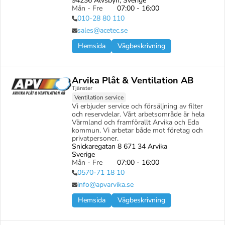
94236 Älvsbyn, Sverige
Mån - Fre
07:00 - 16:00
010-28 80 110
sales@acetec.se
Hemsida
Vägbeskrivning
Arvika Plåt & Ventilation AB
Tjänster
Ventilation service
Vi erbjuder service och försäljning av filter 
och reservdelar. Vårt arbetsområde är hela 
Värmland och framförallt Arvika och Eda 
kommun. Vi arbetar både mot företag och 
privatpersoner.
Snickaregatan 8 671 34 Arvika

Sverige
Mån - Fre
07:00 - 16:00
0570-71 18 10
info@apvarvika.se
Hemsida
Vägbeskrivning