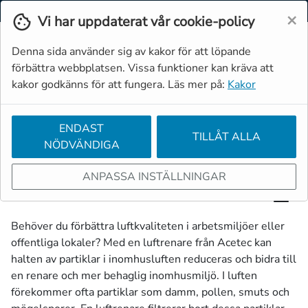
Svenska
Moms
Valuta
×
Vi har uppdaterat vår cookie-policy
Denna sida använder sig av kakor för att löpande
förbättra webbplatsen. Vissa funktioner kan kräva att
kakor godkänns för att fungera. Läs mer på:
Kakor
ENDAST
TILLÅT ALLA
NÖDVÄNDIGA
Luftrenare
ANPASSA INSTÄLLNINGAR
Luftrenare
Behöver du förbättra luftkvaliteten i arbetsmiljöer eller
offentliga lokaler? Med en luftrenare från Acetec kan
halten av partiklar i inomhusluften reduceras och bidra till
en renare och mer behaglig inomhusmiljö. I luften
förekommer ofta partiklar som damm, pollen, smuts och