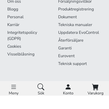
Om oss
Försäljningsvillkor
Blogg
Produktregistrering
Personal
Dokument
Karriär
Tekniska manualer
Integritetspolicy
Uppdatera EvoControl
(GDPR)
Återförsäljare
Cookies
Garanti
Visselblåsning
Eurovent
Teknisk support
EvoCloud är online.
Driftstatus »
Meny
Sök
Konto
Varukorg
Hem
Produkter