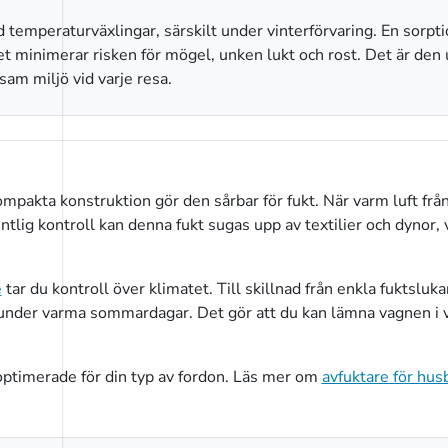
 temperaturväxlingar, särskilt under vinterförvaring. En sorpt
lket minimerar risken för mögel, unken lukt och rost. Det är den
sam miljö vid varje resa.
pakta konstruktion gör den sårbar för fukt. När varm luft frå
tlig kontroll kan denna fukt sugas upp av textilier och dynor, v
e
tar du kontroll över klimatet. Till skillnad från enkla fuktslu
 under varma sommardagar. Det gör att du kan lämna vagnen i v
optimerade för din typ av fordon. Läs mer om
avfuktare för husb