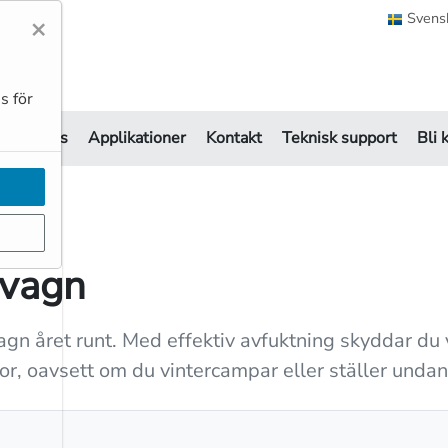
Svens
×
s för
Om oss
Applikationer
Kontakt
Teknisk support
Bli 
svagn
vagn året runt. Med effektiv avfuktning skyddar du
or, oavsett om du vintercampar eller ställer undan