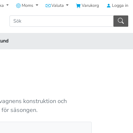
ka
Moms
Valuta
Varukorg
Logga in
kund
 vagnens konstruktion och
 för säsongen.