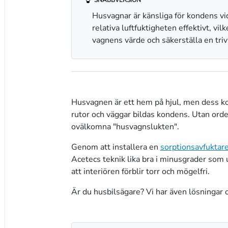
SNABBVERSION
Husvagnar är känsliga för kondens vid
relativa luftfuktigheten effektivt, vi
vagnens värde och säkerställa en triv
Husvagnen är ett hem på hjul, men dess kom
rutor och väggar bildas kondens. Utan orden
ovälkomna "husvagnslukten".
Genom att installera en
sorptionsavfuktar
Acetecs teknik lika bra i minusgrader som
att interiören förblir torr och mögelfri.
Är du husbilsägare? Vi har även lösningar 