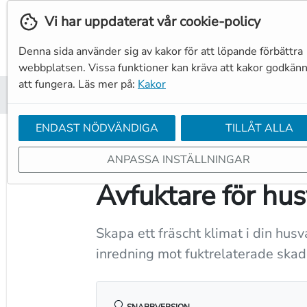
Vi har uppdaterat vår cookie-policy
Denna sida använder sig av kakor för att löpande förbättra
webbplatsen. Vissa funktioner kan kräva att kakor godkänn
att fungera. Läs mer på:
Kakor
Hem
Produkter
Tjänster
Resurser
Reservdelar
ENDAST NÖDVÄNDIGA
TILLÅT ALLA
ANPASSA INSTÄLLNINGAR
← FLER APPLIKATIONER
Avfuktare för hu
Skapa ett fräscht klimat i din hus
inredning mot fuktrelaterade skad