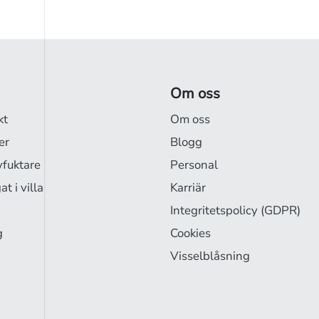
Om oss
kt
Om oss
er
Blogg
vfuktare
Personal
t i villa
Karriär
Integritetspolicy (GDPR)
g
Cookies
Visselblåsning