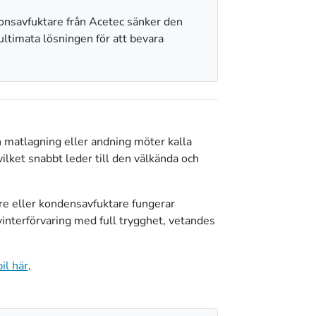
ionsavfuktare från Acetec sänker den
 ultimata lösningen för att bevara
n matlagning eller andning möter kalla
ilket snabbt leder till den välkända och
kare eller kondensavfuktare fungerar
interförvaring med full trygghet, vetandes
il här
.