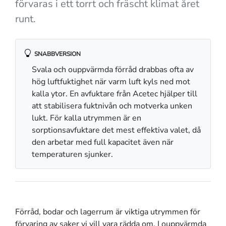
förvaras i ett torrt och fräscht klimat året
runt.
SNABBVERSION
Svala och ouppvärmda förråd drabbas ofta av
hög luftfuktighet när varm luft kyls ned mot
kalla ytor. En avfuktare från Acetec hjälper till
att stabilisera fuktnivån och motverka unken
lukt. För kalla utrymmen är en
sorptionsavfuktare det mest effektiva valet, då
den arbetar med full kapacitet även när
temperaturen sjunker.
Förråd, bodar och lagerrum är viktiga utrymmen för
förvaring av saker vi vill vara rädda om. I ouppvärmda