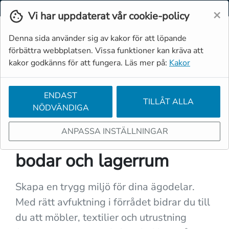
Svenska
Moms
Valuta
×
Vi har uppdaterat vår cookie-policy
Denna sida använder sig av kakor för att löpande
förbättra webbplatsen. Vissa funktioner kan kräva att
kakor godkänns för att fungera. Läs mer på:
Kakor
ENDAST
TILLÅT ALLA
NÖDVÄNDIGA
← FLER APPLIKATIONER
ANPASSA INSTÄLLNINGAR
Avfuktare för förråd,
bodar och lagerrum
Skapa en trygg miljö för dina ägodelar.
Med rätt avfuktning i förrådet bidrar du till
du att möbler, textilier och utrustning