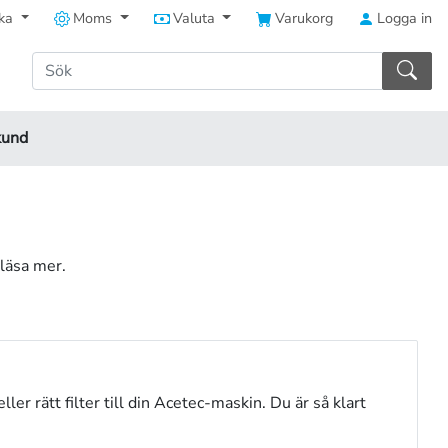
ka
Moms
Valuta
Varukorg
Logga in
kund
 läsa mer.
ler rätt filter till din Acetec-maskin. Du är så klart