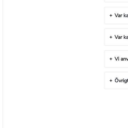
Var k
Var k
Vi an
Övrig