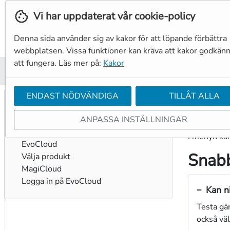
Vi har uppdaterat vår cookie-policy
Denna sida använder sig av kakor för att löpande förbättra
webbplatsen. Vissa funktioner kan kräva att kakor godkänn
att fungera. Läs mer på:
Kakor
Hem
Produkter
Tjänster
Resurser
Reservdelar
ENDAST NÖDVÄNDIGA
TILLÅT ALLA
Tjänster
Tjän
Service
ANPASSA INSTÄLLNINGAR
Datakörning
I menyn kan
EvoCloud
Snabb
Välja produkt
MagiCloud
Logga in på EvoCloud
Kan ni
Testa gä
också v