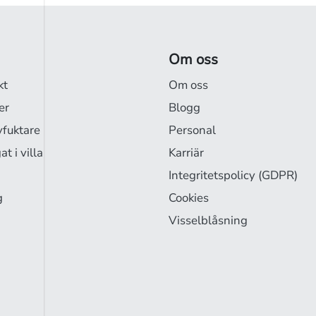
Om oss
kt
Om oss
er
Blogg
vfuktare
Personal
t i villa
Karriär
Integritetspolicy (GDPR)
g
Cookies
Visselblåsning