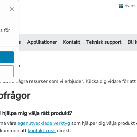
Svens
×
s för
Om oss
Applikationer
Kontakt
Teknisk support
Bli 
ster
 du se några resurser som vi erbjuder. Klicka dig vidare för att
frågor
 hjälpa mig välja rätt produkt?
rna våra
egenutvecklade verktyg
som hjälper dig välja produkt el
älkommen att
kontakta oss
direkt.