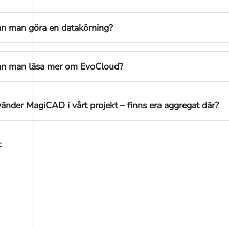
an man göra en datakörning?
an man läsa mer om EvoCloud?
vänder MagiCAD i vårt projekt – finns era aggregat där?
t