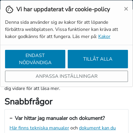
Svenska
Moms
Valuta
×
Vi har uppdaterat vår cookie-policy
Denna sida använder sig av kakor för att löpande
förbättra webbplatsen. Vissa funktioner kan kräva att
kakor godkänns för att fungera. Läs mer på:
Kakor
ENDAST
TILLÅT ALLA
NÖDVÄNDIGA
Resurser
ANPASSA INSTÄLLNINGAR
I menyn kan du se några resurser som vi erbjuder. Klicka
dig vidare för att läsa mer.
Snabbfrågor
Var hittar jag manualer och dokument?
Här finns tekniska manualer
och
dokument kan du