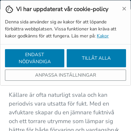
Svenska
Moms
Valuta
×
Vi har uppdaterat vår cookie-policy
Denna sida använder sig av kakor för att löpande
förbättra webbplatsen. Vissa funktioner kan kräva att
kakor godkänns för att fungera. Läs mer på:
Kakor
ENDAST
TILLÅT ALLA
NÖDVÄNDIGA
← FLER APPLIKATIONER
ANPASSA INSTÄLLNINGAR
Avfuktare för källare
Källare är ofta naturligt svala och kan
periodvis vara utsatta för fukt. Med en
avfuktare skapar du en jämnare fuktnivå
och ett torrare utrymme som lämpar sig
bättre för både förvaring och vardagsbruk.