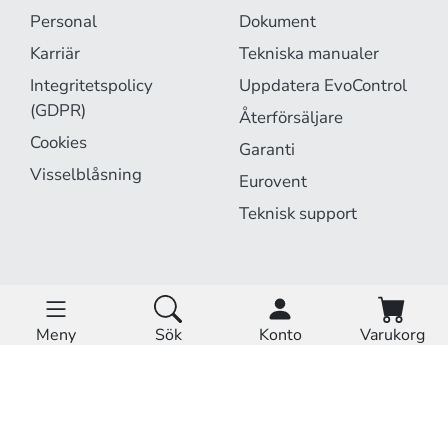
Personal
Dokument
Karriär
Tekniska manualer
Integritetspolicy
Uppdatera EvoControl
(GDPR)
Återförsäljare
Cookies
Garanti
Visselblåsning
Eurovent
Teknisk support
EvoCloud är online.
Driftstatus »
Meny
Sök
Konto
Varukorg
Hem
Produkter
Tjänster