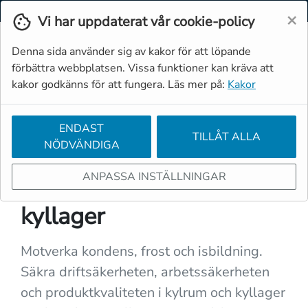
Svenska
Moms
Valuta
×
Vi har uppdaterat vår cookie-policy
Denna sida använder sig av kakor för att löpande
förbättra webbplatsen. Vissa funktioner kan kräva att
kakor godkänns för att fungera. Läs mer på:
Kakor
ENDAST
TILLÅT ALLA
NÖDVÄNDIGA
← FLER APPLIKATIONER
ANPASSA INSTÄLLNINGAR
Avfuktare för kylrum och
kyllager
Motverka kondens, frost och isbildning.
Säkra driftsäkerheten, arbetssäkerheten
och produktkvaliteten i kylrum och kyllager