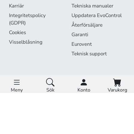
Karriär
Tekniska manualer
Integritetspolicy
Uppdatera EvoControl
(GDPR)
Återförsäljare
Cookies
Garanti
Visselblåsning
Eurovent
Teknisk support
EvoCloud är online.
Driftstatus »
Meny
Sök
Konto
Varukorg
Hem
Produkter
Tjänster
©
Acetec AB. Alla rättigheter reserverade.