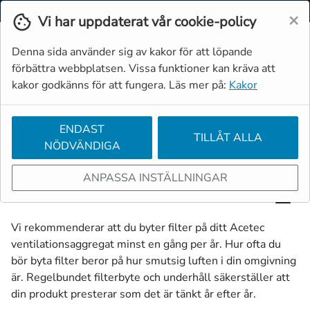
Svenska
Moms
Valuta
×
Vi har uppdaterat vår cookie-policy
Denna sida använder sig av kakor för att löpande
förbättra webbplatsen. Vissa funktioner kan kräva att
kakor godkänns för att fungera. Läs mer på:
Kakor
ENDAST
TILLÅT ALLA
NÖDVÄNDIGA
Ventilationsaggregat
Filter
ANPASSA INSTÄLLNINGAR
Filter
Vi rekommenderar att du byter filter på ditt Acetec
ventilationsaggregat minst en gång per år. Hur ofta du
bör byta filter beror på hur smutsig luften i din omgivning
är. Regelbundet filterbyte och underhåll säkerställer att
din produkt presterar som det är tänkt år efter år.