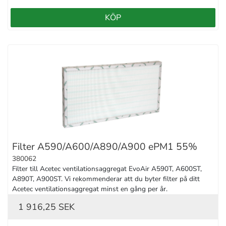
KÖP
Filter A590/A600/A890/A900 ePM1 55%
380062
Filter till Acetec ventilationsaggregat EvoAir A590T, A600ST, 
A890T, A900ST. Vi rekommenderar att du byter filter på ditt 
Acetec ventilationsaggregat minst en gång per år.
1 916,25 SEK