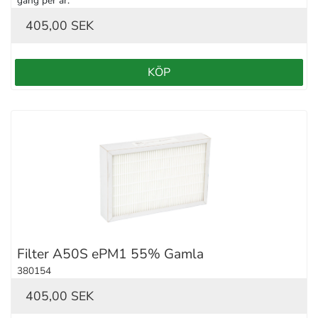
gång per år.
405,00 SEK
KÖP
Filter A50S ePM1 55% Gamla
380154
405,00 SEK