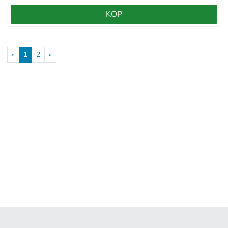
KÖP
«
1
2
»