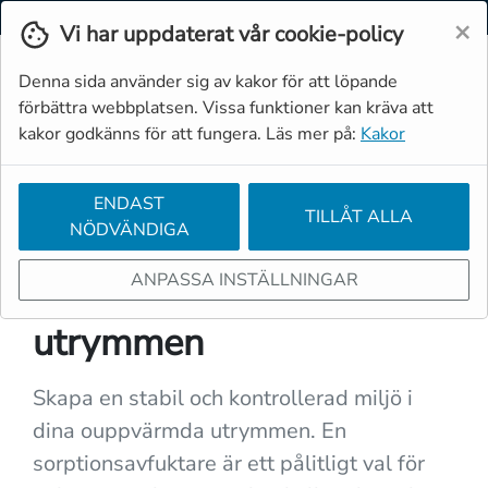
Svenska
Moms
Valuta
×
Vi har uppdaterat vår cookie-policy
Denna sida använder sig av kakor för att löpande
förbättra webbplatsen. Vissa funktioner kan kräva att
kakor godkänns för att fungera. Läs mer på:
Kakor
ENDAST
TILLÅT ALLA
NÖDVÄNDIGA
← FLER APPLIKATIONER
ANPASSA INSTÄLLNINGAR
Avfuktare för kalla
utrymmen
Skapa en stabil och kontrollerad miljö i
dina ouppvärmda utrymmen. En
sorptionsavfuktare är ett pålitligt val för