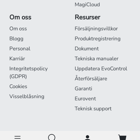
MagiCloud
Om oss
Resurser
Om oss
Försäljningsvillkor
Blogg
Produktregistrering
Personal
Dokument
Karriär
Tekniska manualer
Integritetspolicy
Uppdatera EvoControl
(GDPR)
Återförsäljare
Cookies
Garanti
Visselblåsning
Eurovent
Teknisk support
EvoCloud är online.
Driftstatus »